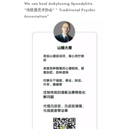
We can heal Ankylosing Spondylitis.
“传统通灵术协会” ” Traditional Psychic
Association”