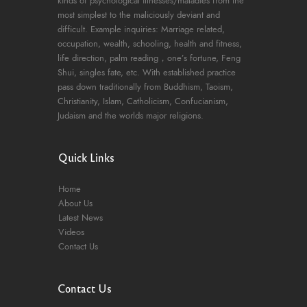
kinds of psychological illnesses/maladies from the
most simplest to the maliciously deviant and
difficult. Example inquiries: Marriage related,
occupation, wealth, schooling, health and fitness,
life direction, palm reading，one’s fortune, Feng
Shui, singles fate, etc. With established practice
pass down traditionally from Buddhism, Taoism,
Christianity, Islam, Catholicism, Confucianism,
Judaism and the worlds major religions.
Quick Links
Home
About Us
Latest News
Videos
Contact Us
Contact Us