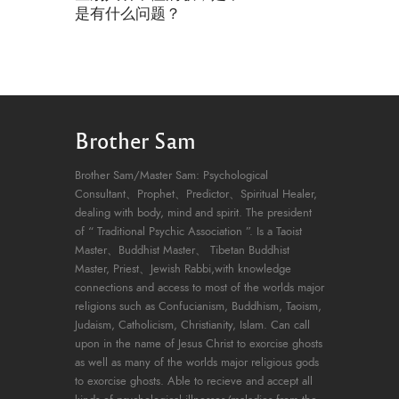
是有什么问题？
Brother Sam
Brother Sam/Master Sam: Psychological
Consultant、Prophet、Predictor、Spiritual Healer,
dealing with body, mind and spirit. The president
of “ Traditional Psychic Association ”. Is a Taoist
Master、Buddhist Master、 Tibetan Buddhist
Master, Priest、Jewish Rabbi,with knowledge
connections and access to most of the worlds major
religions such as Confucianism, Buddhism, Taoism,
Judaism, Catholicism, Christianity, Islam. Can call
upon in the name of Jesus Christ to exorcise ghosts
as well as many of the worlds major religious gods
to exorcise ghosts. Able to recieve and accept all