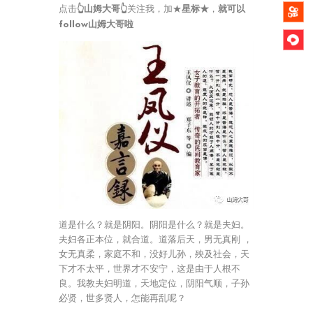
👆山姆大哥
👆
星标★
就可以
点击
关注我，加
★
，
follow山姆大哥啦
道是什么？就是阴阳。阴阳是什么？就是夫妇。
夫妇各正本位，就合道。道落后天，男无真刚 ，
女无真柔，家庭不和，没好儿孙，殃及社会，天
下才不太平，世界才不安宁，这是由于人根不
良。我教夫妇明道，天地定位，阴阳气顺，子孙
必贤，世多贤人，怎能再乱呢？