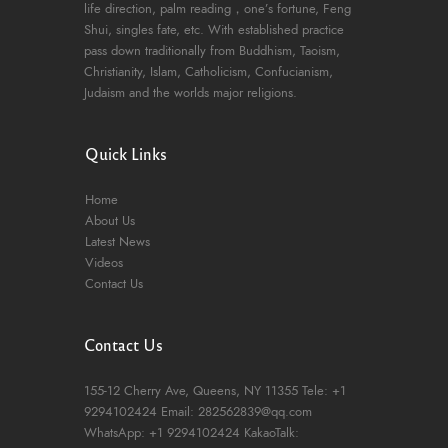
life direction, palm reading，one’s fortune, Feng
Shui, singles fate, etc. With established practice
pass down traditionally from Buddhism, Taoism,
Christianity, Islam, Catholicism, Confucianism,
Judaism and the worlds major religions.
Quick Links
Home
About Us
Latest News
Videos
Contact Us
Contact Us
155-12 Cherry Ave, Queens, NY 11355
Tele: +1
9294102424
Email: 282562839@qq.com
WhatsApp: +1 9294102424
KakaoTalk: