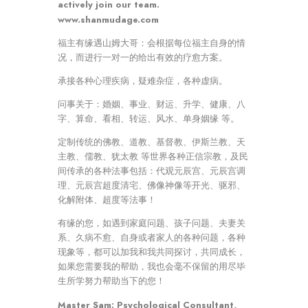
actively join our team.
www.shanmudage.com
福主有缘遇山姆大哥：会根据每位福主自身的情
况，而进行一对一的给出有效的疗愈方案。
承接各种心理疾病，疑难杂症，各种虚病。
问事关于：婚姻、事业、财运、升学、健康、八
字、算命、看相、转运、风水、单身姻缘 等。
定制传统的佛教、道教、基督教、伊斯兰教、天
主教、儒教、犹太教 等世界各种正信宗教，及民
间传承的各种法事包括：代观元辰宫、元辰宫调
理、元辰宫超度清宅、佛像神像等开光、驱邪、
化解附体、超度等法事！
有缘的您，如遇到家庭问题、孩子问题、夫妻关
系、久病不愈、自身或者家人的各种问题，各种
现象等，都可以加我和我共同探讨，共同成长，
如果您需要我的帮助，我也会毫不保留的用尽毕
生所学努力帮助当下的您！
Master Sam: Psychological Consultant、