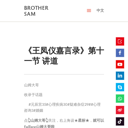
BROTHER
中文
SAM
《王凤仪嘉言录》第十
一节 讲道
山姆大哥
收录于话题
#元辰宫
35
#心理疾病
30
#疑难杂症
29
##心理
咨询
3
#婚姻
👆山姆大哥
👆
星标★
就可以
点
关注，右上角设
★
，
follow山姆大哥啦