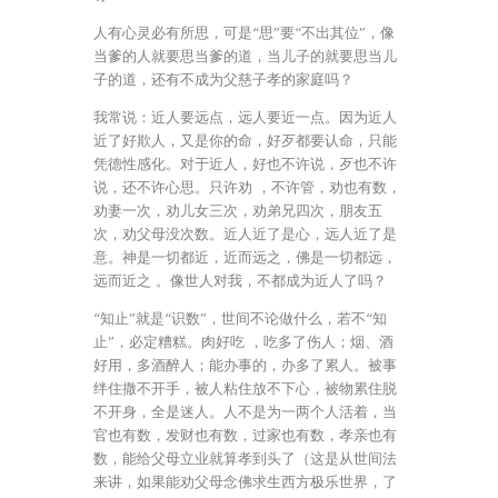
人有心灵必有所思，可是“思”要“不出其位”，像
当爹的人就要思当爹的道，当儿子的就要思当儿
子的道，还有不成为父慈子孝的家庭吗？
我常说：近人要远点，远人要近一点。因为近人
近了好欺人，又是你的命，好歹都要认命，只能
凭德性感化。对于近人，好也不许说，歹也不许
说，还不许心思。只许劝 ，不许管，劝也有数，
劝妻一次，劝儿女三次，劝弟兄四次，朋友五
次，劝父母没次数。近人近了是心，远人近了是
意。神是一切都近，近而远之，佛是一切都远，
远而近之 。像世人对我，不都成为近人了吗？
“知止”就是“识数”，世间不论做什么，若不“知
止”，必定糟糕。肉好吃 ，吃多了伤人；烟、酒
好用，多酒醉人；能办事的，办多了累人。被事
绊住撒不开手，被人粘住放不下心，被物累住脱
不开身，全是迷人。人不是为一两个人活着，当
官也有数，发财也有数，过家也有数，孝亲也有
数，能给父母立业就算孝到头了（这是从世间法
来讲，如果能劝父母念佛求生西方极乐世界，了