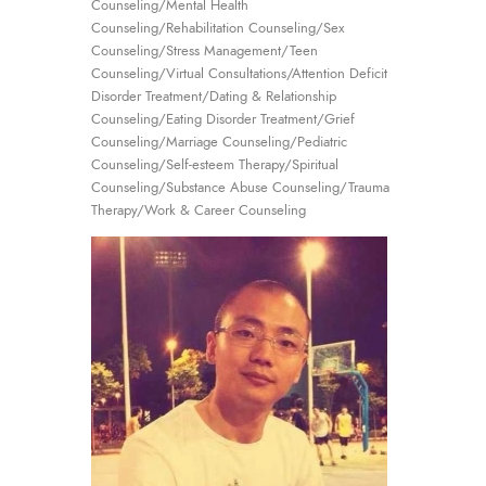
Counseling/Mental Health
Counseling/Rehabilitation Counseling/Sex
Counseling/Stress Management/Teen
Counseling/Virtual Consultations/Attention Deficit
Disorder Treatment/Dating & Relationship
Counseling/Eating Disorder Treatment/Grief
Counseling/Marriage Counseling/Pediatric
Counseling/Self-esteem Therapy/Spiritual
Counseling/Substance Abuse Counseling/Trauma
Therapy/Work & Career Counseling