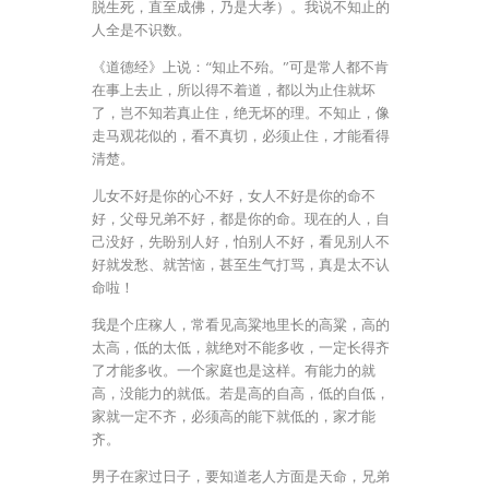
脱生死，直至成佛，乃是大孝）。我说不知止的
人全是不识数。
《道德经》上说：“知止不殆。”可是常人都不肯
在事上去止，所以得不着道，都以为止住就坏
了，岂不知若真止住，绝无坏的理。不知止，像
走马观花似的，看不真切，必须止住，才能看得
清楚。
儿女不好是你的心不好，女人不好是你的命不
好，父母兄弟不好，都是你的命。现在的人，自
己没好，先盼别人好，怕别人不好，看见别人不
好就发愁、就苦恼，甚至生气打骂，真是太不认
命啦！
我是个庄稼人，常看见高粱地里长的高粱，高的
太高，低的太低，就绝对不能多收，一定长得齐
了才能多收。一个家庭也是这样。有能力的就
高，没能力的就低。若是高的自高，低的自低，
家就一定不齐，必须高的能下就低的，家才能
齐。
男子在家过日子，要知道老人方面是天命，兄弟