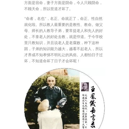
方面是宿命，妻子方面是阴命，今人只顾阴命，
不顾天命，所以世道才坏了。
“命者，名也”，名正、命就正了，命正、性自然
就化啦。所以教人最重要的是教性、教命。做父
母、师长的人教导子弟，要常提老人和先人的好
处，不拿老人的好处去教，就是悖道。于今学校
里只教知识，并且说老人是老腐败，种下这种
因，子弟的知识能力越大，越看不起老人，所以
才养成不知孝悌不明礼让的风俗。人都怕日子过
坏，不知道命坏了日子才会坏呢！