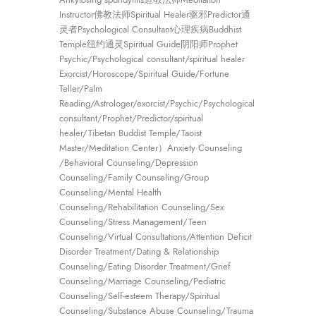
Instructor佛教法师Spiritual Healer驱邪Predictor通
灵者Psychological Consultant心理疾病Buddhist
Temple纽约通灵Spiritual Guide阴阳师Prophet
Psychic/Psychological consultant/spiritual healer
Exorcist/Horoscope/Spiritual Guide/Fortune
Teller/Palm
Reading/Astrologer/exorcist/Psychic/Psychological
consultant/Prophet/Predictor/spiritual
healer/Tibetan Buddist Temple/Taoist
Master/Meditation Center）Anxiety Counseling
/Behavioral Counseling/Depression
Counseling/Family Counseling/Group
Counseling/Mental Health
Counseling/Rehabilitation Counseling/Sex
Counseling/Stress Management/Teen
Counseling/Virtual Consultations/Attention Deficit
Disorder Treatment/Dating & Relationship
Counseling/Eating Disorder Treatment/Grief
Counseling/Marriage Counseling/Pediatric
Counseling/Self-esteem Therapy/Spiritual
Counseling/Substance Abuse Counseling/Trauma