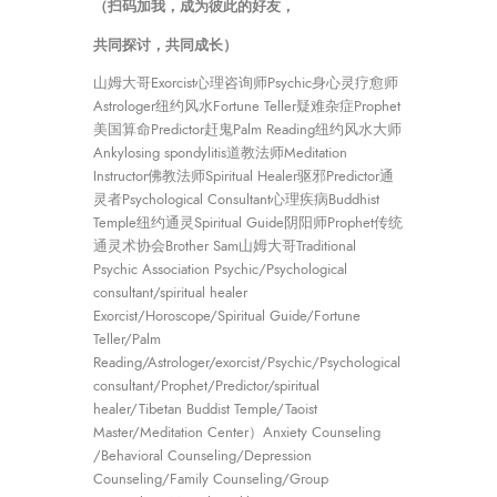
（扫码加我，成为彼此的好友，
共同探讨，共同成长）
山姆大哥Exorcist心理咨询师Psychic身心灵疗愈师
Astrologer纽约风水Fortune Teller疑难杂症Prophet
美国算命Predictor赶鬼Palm Reading纽约风水大师
Ankylosing spondylitis道教法师Meditation
Instructor佛教法师Spiritual Healer驱邪Predictor通
灵者Psychological Consultant心理疾病Buddhist
Temple纽约通灵Spiritual Guide阴阳师Prophet传统
通灵术协会Brother Sam山姆大哥Traditional
Psychic Association Psychic/Psychological
consultant/spiritual healer
Exorcist/Horoscope/Spiritual Guide/Fortune
Teller/Palm
Reading/Astrologer/exorcist/Psychic/Psychological
consultant/Prophet/Predictor/spiritual
healer/Tibetan Buddist Temple/Taoist
Master/Meditation Center）Anxiety Counseling
/Behavioral Counseling/Depression
Counseling/Family Counseling/Group