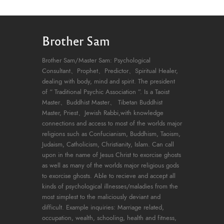
Brother Sam
Brother Sam/Master Sam: Psychological
Consultant、Prophet、Predictor、Spiritual Healer,
dealing with body, mind and spirit. The president
of “ Traditional Psychic Association ”. Is a Taoist
Master、Buddhist Master、 Tibetan Buddhist
Master, Priest、Jewish Rabbi,with knowledge
connections and access to most of the worlds major
religions such as Confucianism, Buddhism, Taoism,
Judaism, Catholicism, Christianity, Islam. Can call
upon in the name of Jesus Christ to exorcise ghosts
as well as many of the worlds major religious gods
to exorcise ghosts. Able to recieve and accept all
kinds of psychological illnesses/maladies from the
most simplest to the maliciously deviant and
difficult. Example inquiries: Marriage related,
occupation, wealth, schooling, health and fitness,