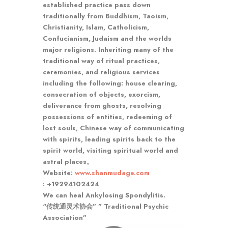
established practice pass down
traditionally from Buddhism, Taoism,
Christianity, Islam, Catholicism,
Confucianism, Judaism and the worlds
major religions. Inheriting many of the
traditional way of ritual practices,
ceremonies, and religious services
including the following: house clearing,
consecration of objects, exorcism,
deliverance from ghosts, resolving
possessions of entities, redeeming of
lost souls, Chinese way of communicating
with spirits, leading spirits back to the
spirit world, visiting spiritual world and
astral places。
Website:
www.shanmudage.com
: +19294102424
We can heal Ankylosing Spondylitis.
“传统通灵术协会” ” Traditional Psychic
Association”