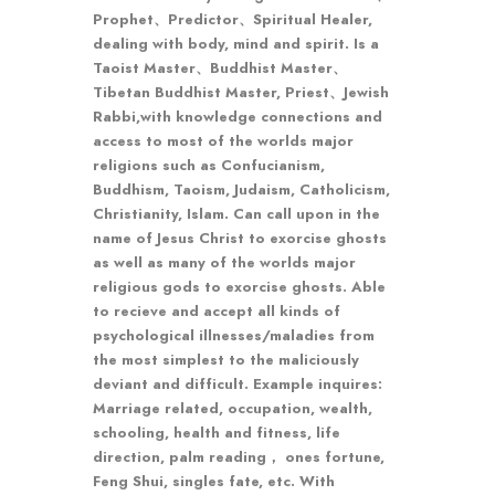
Prophet、Predictor、Spiritual Healer,
dealing with body, mind and spirit. Is a
Taoist Master、Buddhist Master、
Tibetan Buddhist Master, Priest、Jewish
Rabbi,with knowledge connections and
access to most of the worlds major
religions such as Confucianism,
Buddhism, Taoism, Judaism, Catholicism,
Christianity, Islam. Can call upon in the
name of Jesus Christ to exorcise ghosts
as well as many of the worlds major
religious gods to exorcise ghosts. Able
to recieve and accept all kinds of
psychological illnesses/maladies from
the most simplest to the maliciously
deviant and difficult. Example inquires:
Marriage related, occupation, wealth,
schooling, health and fitness, life
direction, palm reading， ones fortune,
Feng Shui, singles fate, etc. With