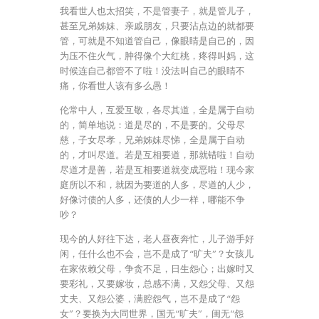
我看世人也太招笑，不是管妻子，就是管儿子，
甚至兄弟姊妹、亲戚朋友，只要沾点边的就都要
管，可就是不知道管自己，像眼睛是自己的，因
为压不住火气，肿得像个大红桃，疼得叫妈，这
时候连自己都管不了啦！没法叫自己的眼睛不
痛，你看世人该有多么愚！
伦常中人，互爱互敬，各尽其道，全是属于自动
的，简单地说：道是尽的，不是要的。父母尽
慈，子女尽孝，兄弟姊妹尽悌，全是属于自动
的，才叫尽道。若是互相要道，那就错啦！自动
尽道才是善，若是互相要道就变成恶啦！现今家
庭所以不和，就因为要道的人多，尽道的人少，
好像讨债的人多，还债的人少一样，哪能不争
吵？
现今的人好往下达，老人昼夜奔忙，儿子游手好
闲，任什么也不会，岂不是成了“旷夫”？女孩儿
在家依赖父母，争贪不足，日生怨心；出嫁时又
要彩礼，又要嫁妆，总感不满，又怨父母、又怨
丈夫、又怨公婆，满腔怨气，岂不是成了“怨
女”？要换为大同世界，国无“旷夫”，闺无“怨