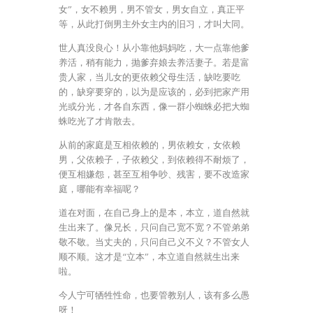
女”，女不赖男，男不管女，男女自立，真正平
等，从此打倒男主外女主内的旧习，才叫大同。
世人真没良心！从小靠他妈妈吃，大一点靠他爹
养活，稍有能力，抛爹弃娘去养活妻子。若是富
贵人家，当儿女的更依赖父母生活，缺吃要吃
的，缺穿要穿的，以为是应该的，必到把家产用
光或分光，才各自东西，像一群小蜘蛛必把大蜘
蛛吃光了才肯散去。
从前的家庭是互相依赖的，男依赖女，女依赖
男，父依赖子，子依赖父，到依赖得不耐烦了，
便互相嫌怨，甚至互相争吵、残害，要不改造家
庭，哪能有幸福呢？
道在对面，在自己身上的是本，本立，道自然就
生出来了。像兄长，只问自己宽不宽？不管弟弟
敬不敬。当丈夫的，只问自己义不义？不管女人
顺不顺。这才是“立本”，本立道自然就生出来
啦。
今人宁可牺牲性命，也要管教别人，该有多么愚
呀！